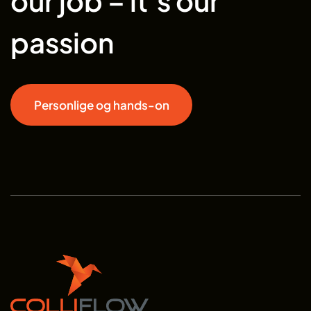
our job – it’s our
passion
Personlige og hands-on