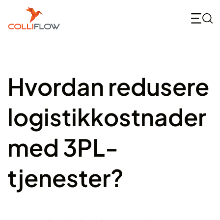
Skip
to
content
Hvordan redusere
logistikkostnader
med 3PL-
tjenester?