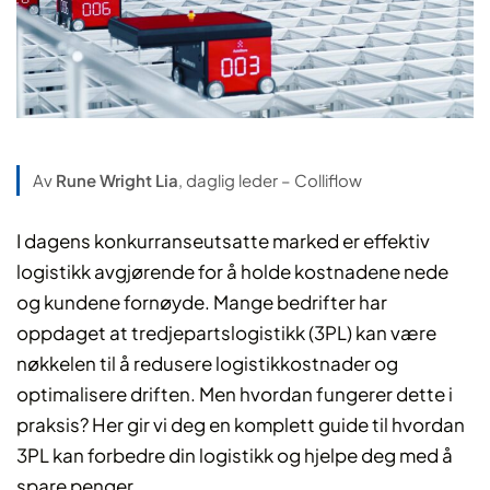
Av
Rune Wright Lia
, daglig leder – Colliflow
I dagens konkurranseutsatte marked er effektiv
logistikk avgjørende for å holde kostnadene nede
og kundene fornøyde. Mange bedrifter har
oppdaget at tredjepartslogistikk (3PL) kan være
nøkkelen til å redusere logistikkostnader og
optimalisere driften. Men hvordan fungerer dette i
praksis? Her gir vi deg en komplett guide til hvordan
3PL kan forbedre din logistikk og hjelpe deg med å
spare penger.