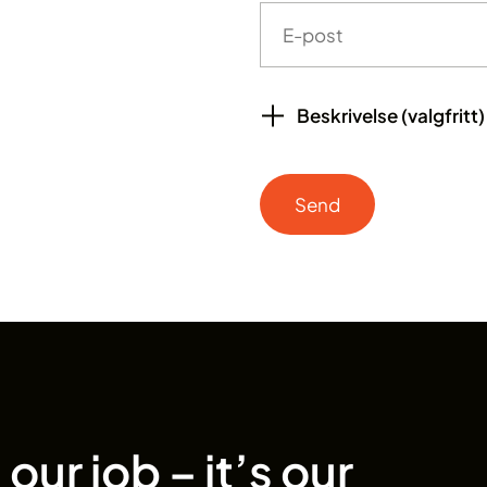
Beskrivelse (valgfritt)
our job – it’s our