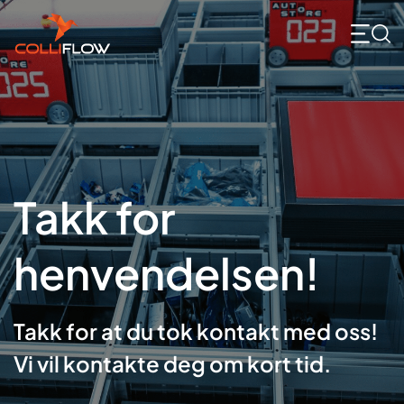
Skip
to
content
Takk for
henvendelsen!
Takk for at du tok kontakt med oss!
Vi vil kontakte deg om kort tid.