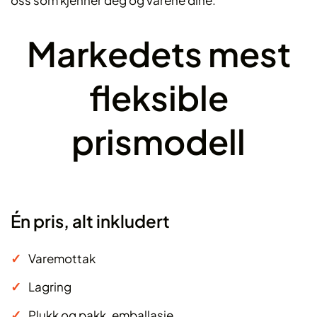
oss som kjenner deg og varene dine.
Markedets mest
fleksible
prismodell
Én pris, alt inkludert
Varemottak
Lagring
Plukk og pakk, emballasje