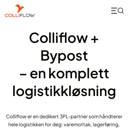
Skip
to
content
Colliflow +
Bypost
– en komplett
logistikkløsning
Colliflow er en dedikert 3PL-partner som håndterer
hele logistikken for deg: varemottak, lagerføring,