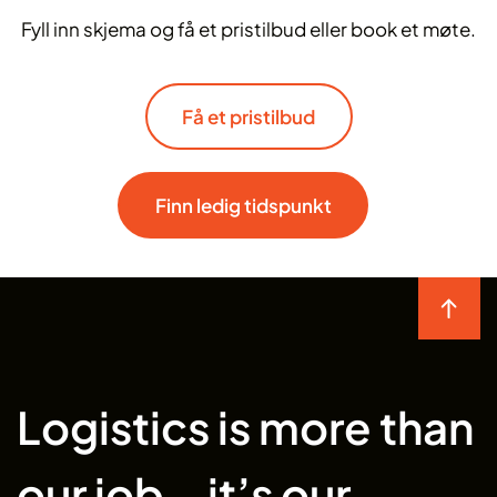
Fyll inn skjema og få et pristilbud eller book et møte.
Få et pristilbud
Finn ledig tidspunkt
Logistics is more than
our job – it’s our