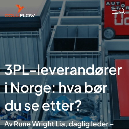
Skip
to
content
3PL-leverandører
i Norge: hva bør
du se etter?
Av Rune Wright Lia, daglig leder –